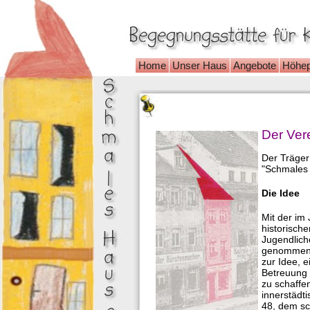
Home
Unser Haus
Angebote
Höhep
Der Verei
Der Träger
"Schmales 
Die Idee
Mit der im
historisch
Jugendlic
genommen. 
zur Idee, 
Betreuung 
zu schaffe
innerstädt
48, dem sc