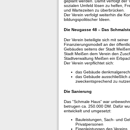
geplant werden. Damit verfolgt der V
sozialen Umfeld lösen zu helfen, Fre
und Wartezeiten zu überbrücken.
Der Verein verfolgt weiterhin die 
bildungspolitischer Ideen.
Die Neugasse 48 – Das Schmalst
Der Verein beteiligte sich mit sein
Finanzierungsmodell an der öffentl
Gebäudes seitens der Stadt Meißen. 
Stadt Meißen dem Verein den Zusch
Stadtverwaltung Meißen ein Erbpac
Der Verein verpflichtet sich:
das Gebäude denkmalgerecht
das Gebäude ausschließlich a
zweckentsprechend zu nutz
Die Sanierung
Das “Schmale Haus“ war unbewohnb
betrugen ca. 250.000 DM. Dafür wu
entwickelt und umgesetzt:
Bauleistungen, Sach- und G
Privatpersonen
Eigenleistungen des Vereins